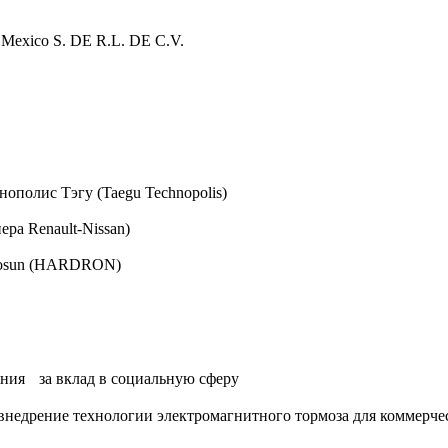
 Mexico S. DE R.L. DE C.V.
нополис Тэгу (Taegu Technopolis)
ера Renault-Nissan)
Chosun (HARDRON)
ения
за вклад в социальную сферу
внедрение технологии электромагнитного тормоза для коммерче